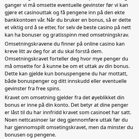
ganger vi må omsette eventuelle gevinster før vi kan
gjøre et casinouttak og få pengene inn på den ekte
bankkontoen vår. Når du bruker en bonus, så er dette
et viktig ord å se etter, for selv de beste casino på nett
kan ha bonuser og gratisspinn med omsetningskrav.
Omsetningskravene du finner på online casino kan
kreve litt av deg for at du skal forstå dem.
Omsetningskravet forteller deg hvor mye penger du
må omsette for å kunne be om et uttak av din bonus.
Dette kan gjelde kun bonuspengene du har mottatt,
både bonuspenger og ditt innskudd eller eventuelle
gevinster fra free spins.
Kravet om omsetning gjelder fra det øyeblikket din
bonus er inne på din konto. Det betyr at dine penger
er låst til du har innfridd kravet som casinoet har satt.
Noen nettcasinoer lar deg gjennomføre uttak før du
har gjennomspilt omsetingskravet, men da minster du
bonusen og pengene.