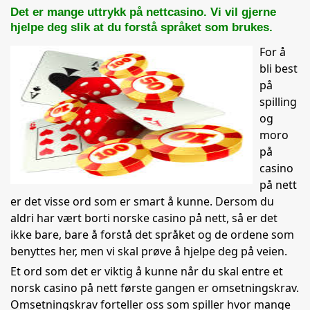
Det er mange uttrykk på nettcasino. Vi vil gjerne
hjelpe deg slik at du forstå språket som brukes.
For å
bli best
på
spilling
og
moro
på
casino
på nett
er det visse ord som er smart å kunne. Dersom du
aldri har vært borti norske casino på nett, så er det
ikke bare, bare å forstå det språket og de ordene som
benyttes her, men vi skal prøve å hjelpe deg på veien.
Et ord som det er viktig å kunne når du skal entre et
norsk casino på nett første gangen er omsetningskrav.
Omsetningskrav forteller oss som spiller hvor mange