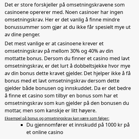
Det er store forskjeller på omsetningskravene som
casinoene opererer med. Noen casinoer har ingen
omsetningskrav. Her er det vanlig å finne mindre
bonussummer som gjør at du ikke får spesielt mye ut
av dine penger.
Det mest vanlige er at casinoene krever et
omsetningskrav på mellom 30% og 40% av din
mottatte bonus. Dersom du finner et casino med lavt
omsetningskrav, er det lurt å dobbeltsjekke hvor mye
av din bonus dette kravet gjelder. Det hjelper ikke å få
bonus med et lavt omsetningskrav dersom dette
gjelder både bonusen og innskuddet. Da er det bedre
å finne et casino som tilbyr en bonus som har et
omsetningskrav som kun gjelder på den bonusen du
mottar, men som kanskje er litt høyere.
Eksempel på bonus og omsetningskrav kan være som følger:
Du gjennomfører et innskudd på 1000 kr på
et online casino