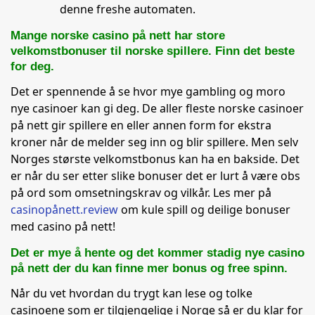
denne freshe automaten.
Mange norske casino på nett har store
velkomstbonuser til norske spillere. Finn det beste
for deg.
Det er spennende å se hvor mye gambling og moro
nye casinoer kan gi deg. De aller fleste norske casinoer
på nett gir spillere en eller annen form for ekstra
kroner når de melder seg inn og blir spillere. Men selv
Norges største velkomstbonus kan ha en bakside. Det
er når du ser etter slike bonuser det er lurt å være obs
på ord som omsetningskrav og vilkår. Les mer på
casinopånett.review
om kule spill og deilige bonuser
med casino på nett!
Det er mye å hente og det kommer stadig nye casino
på nett der du kan finne mer bonus og free spinn.
Når du vet hvordan du trygt kan lese og tolke
casinoene som er tilgjengelige i Norge så er du klar for